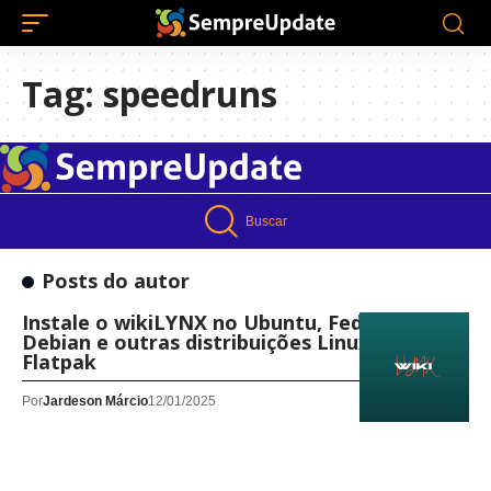
Tag:
speedruns
Buscar
Posts do autor
Instale o wikiLYNX no Ubuntu, Fedora,
Debian e outras distribuições Linux com
Flatpak
Por
Jardeson Márcio
12/01/2025