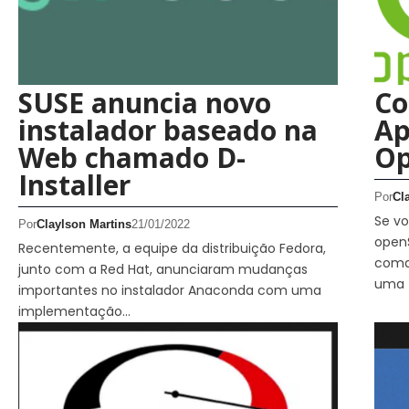
SUSE anuncia novo
Co
instalador baseado na
Ap
Web chamado D-
Op
Installer
Por
Cl
Se vo
Por
Claylson Martins
21/01/2022
openS
Recentemente, a equipe da distribuição Fedora,
coma
junto com a Red Hat, anunciaram mudanças
uma 
importantes no instalador Anaconda com uma
implementação…