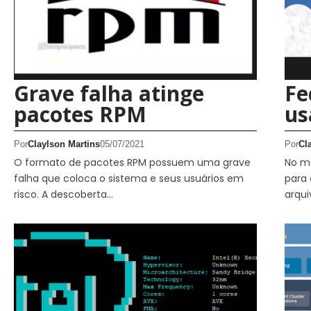
Grave falha atinge
Fe
pacotes RPM
us
Por
Claylson Martins
05/07/2021
Por
Cl
O formato de pacotes RPM possuem uma grave
No mê
falha que coloca o sistema e seus usuários em
para 
risco. A descoberta…
arqui