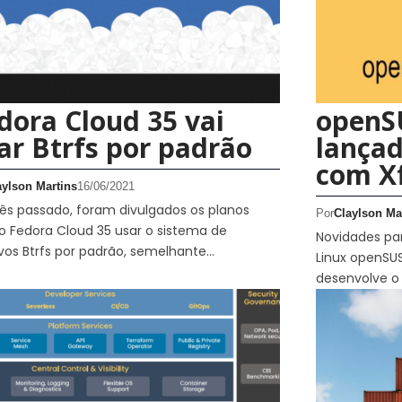
dora Cloud 35 vai
openS
ar Btrfs por padrão
lançad
com Xf
aylson Martins
16/06/2021
s passado, foram divulgados os planos
Por
Claylson Ma
o Fedora Cloud 35 usar o sistema de
Novidades par
vos Btrfs por padrão, semelhante…
Linux openSU
desenvolve o