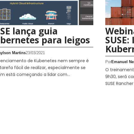
SE lança guia
Webin
bernetes para leigos
SUSE: 
Kuber
aylson Martins
23/03/2021
renciamento de Kubenetes nem sempre é
Por
Emanuel Ne
arefa fácil de realizar, especialmente se
O treinamento
ém está começando a lidar com…
9h30, será co
SUSE Rancher