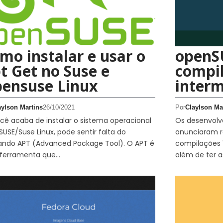
mo instalar e usar o
openS
t Get no Suse e
compi
ensuse Linux
interm
aylson Martins
26/10/2021
Por
Claylson Ma
cê acaba de instalar o sistema operacional
Os desenvolv
USE/Suse Linux, pode sentir falta do
anunciaram r
ndo APT (Advanced Package Tool). O APT é
compilações "
ferramenta que…
além de ter 