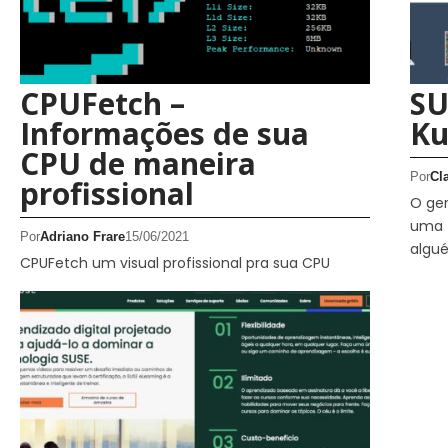
CPUFetch –
SU
Informações de sua
Ku
CPU de maneira
Por
Cl
profissional
O ge
uma t
Por
Adriano Frare
15/06/2021
algu
CPUFetch um visual profissional pra sua CPU