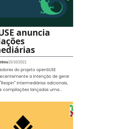
USE anuncia
lações
ediárias
rtins
15/10/2021
edores do projeto openSUSE
ecentemente a intenção de gerar
Respin" intermediárias adicionais,
as compilações lançadas uma…