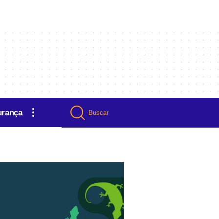
urança
Buscar