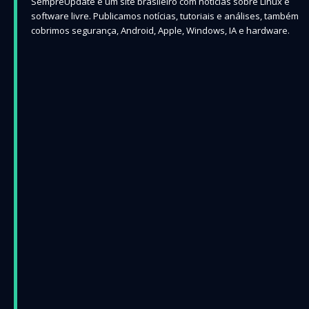
SempreUpdate é um site brasileiro com notícias sobre Linux e
software livre. Publicamos notícias, tutoriais e análises, também
cobrimos segurança, Android, Apple, Windows, IA e hardware.