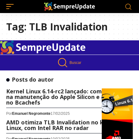
Tag:
TLB Invalidation
Buscar
Posts do autor
Kernel Linux 6.14-rc2 lançado: com mudanças
na manutenção do Apple Silicon e correções
no Bcachefs
Por
Emanuel Negromonte
17/02/2025
AMD otimiza TLB Invalidation no kernel
Linux, com Intel RAR no radar