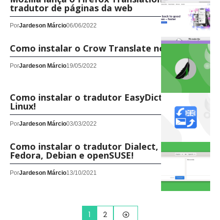
tradutor de páginas da web
Por
Jardeson Márcio
06/06/2022
Como instalar o Crow Translate no Linux!
Por
Jardeson Márcio
19/05/2022
Como instalar o tradutor EasyDict-GTK no
Linux!
Por
Jardeson Márcio
03/03/2022
Como instalar o tradutor Dialect, no Ubuntu,
Fedora, Debian e openSUSE!
Por
Jardeson Márcio
13/10/2021
1
2