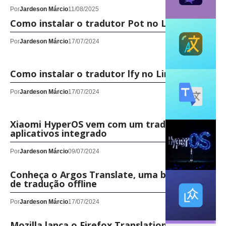
Por
Jardeson Márcio
11/08/2025
Como instalar o tradutor Pot no Linux!
Por
Jardeson Márcio
17/07/2024
Como instalar o tradutor lfy no Linux!
Por
Jardeson Márcio
17/07/2024
Xiaomi HyperOS vem com um tradutor de
aplicativos integrado
Por
Jardeson Márcio
09/07/2024
Conheça o Argos Translate, uma biblioteca
de tradução offline
Por
Jardeson Márcio
17/07/2024
Mozilla lança o Firefox Translations, seu