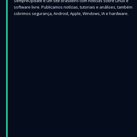
SempreUpdate é um site brasileiro com notícias sobre Linux e
software livre. Publicamos notícias, tutoriais e análises, também
cobrimos segurança, Android, Apple, Windows, IA e hardware.