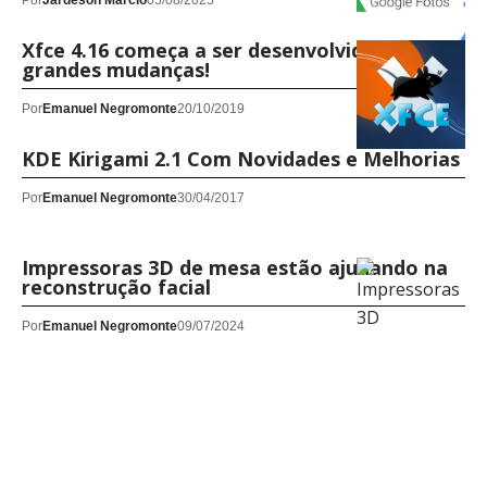
Por
Jardeson Márcio
05/08/2025
Xfce 4.16 começa a ser desenvolvido e com
grandes mudanças!
Por
Emanuel Negromonte
20/10/2019
KDE Kirigami 2.1 Com Novidades e Melhorias
Por
Emanuel Negromonte
30/04/2017
Impressoras 3D de mesa estão ajudando na
reconstrução facial
Por
Emanuel Negromonte
09/07/2024