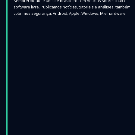
SempreUpdate é um site brasileiro com notícias sobre Linux e
software livre. Publicamos notícias, tutoriais e análises, também
cobrimos segurança, Android, Apple, Windows, IA e hardware.