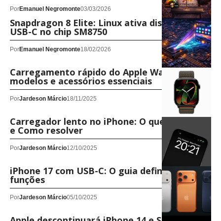
Por
Emanuel Negromonte
03/03/2026
Snapdragon 8 Elite: Linux ativa display e
USB-C no chip SM8750
Por
Emanuel Negromonte
18/02/2026
Carregamento rápido do Apple Watch:
modelos e acessórios essenciais
Por
Jardeson Márcio
18/11/2025
Carregador lento no iPhone: O que significa
e Como resolver
Por
Jardeson Márcio
12/10/2025
iPhone 17 com USB-C: O guia definitivo de
funções
Por
Jardeson Márcio
05/10/2025
Apple descontinuará iPhone 14 e SE na UE