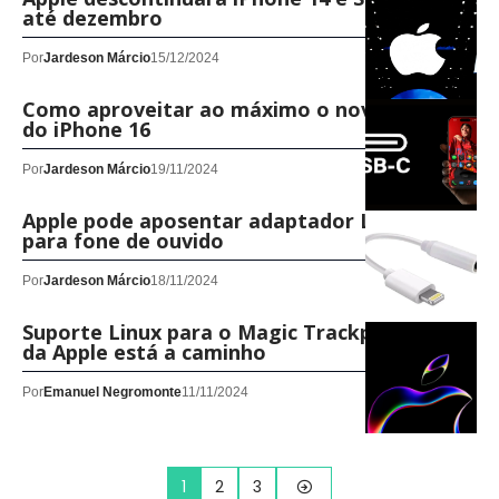
até dezembro
Por
Jardeson Márcio
15/12/2024
Como aproveitar ao máximo o novo USB-C
do iPhone 16
Por
Jardeson Márcio
19/11/2024
Apple pode aposentar adaptador Lightning
para fone de ouvido
Por
Jardeson Márcio
18/11/2024
Suporte Linux para o Magic Trackpad USB-C
da Apple está a caminho
Por
Emanuel Negromonte
11/11/2024
1
2
3