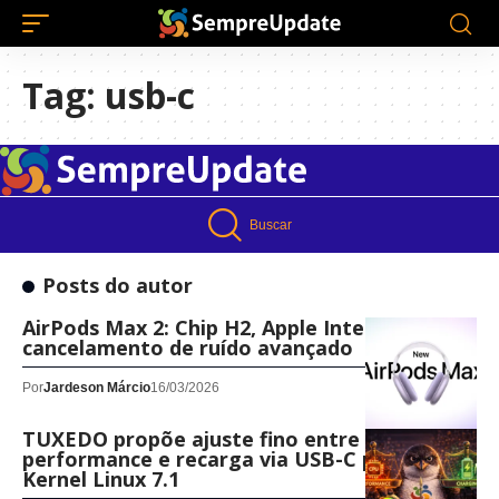
Tag:
usb-c
Buscar
Posts do autor
AirPods Max 2: Chip H2, Apple Intelligence e
cancelamento de ruído avançado
Por
Jardeson Márcio
16/03/2026
TUXEDO propõe ajuste fino entre
performance e recarga via USB-C para o
Kernel Linux 7.1