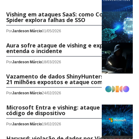
Vishing em ataques SaaS: como Cordial
Spider explora falhas de SSO
Por
Jardeson Márcio
01/05/2026
Aura sofre ataque de vishing e expõe dados,
entenda o incidente
Por
Jardeson Márcio
18/03/2026
Vazamento de dados ShinyHunters na Odido:
21 milhões expostos e ataque com Vishing
Por
Jardeson Márcio
24/02/2026
Microsoft Entra e vishing: ataque com
código de dispositivo
Por
Jardeson Márcio
19/02/2026
Harvard: violação de dados por Vishing