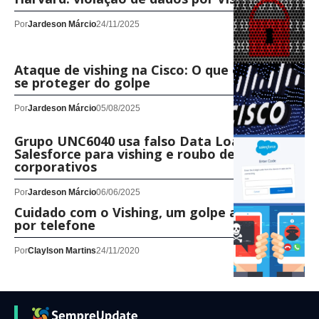
Por
Jardeson Márcio
24/11/2025
Ataque de vishing na Cisco: O que é e como
se proteger do golpe
Por
Jardeson Márcio
05/08/2025
Grupo UNC6040 usa falso Data Loader da
Salesforce para vishing e roubo de dados
corporativos
Por
Jardeson Márcio
06/06/2025
Cuidado com o Vishing, um golpe aplicado
por telefone
Por
Claylson Martins
24/11/2020