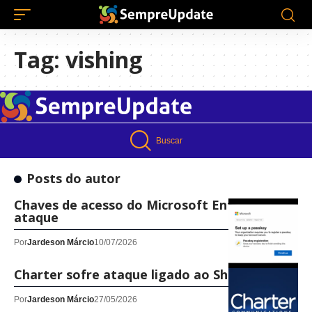
Tag:
vishing
Buscar
Posts do autor
Chaves de acesso do Microsoft Entra sob
ataque
Por
Jardeson Márcio
10/07/2026
Charter sofre ataque ligado ao ShinyHunters
Por
Jardeson Márcio
27/05/2026