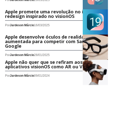
Por
Jardeson Márcio
26/03/2025
Apple promete uma revolução no iOS 19 com
redesign inspirado no visionOS
Por
Jardeson Márcio
16/03/2025
Apple desenvolve óculos de realidade
aumentada para competir com Samsung e
Google
Por
Jardeson Márcio
28/01/2025
Apple não quer que se refiram aos seus
aplicativos visionOS como AR ou VR
Por
Jardeson Márcio
09/01/2024