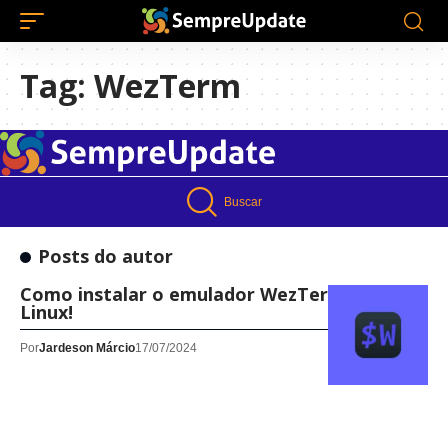
Tag:
WezTerm
Buscar
Posts do autor
Como instalar o emulador WezTerm no
Linux!
Por
Jardeson Márcio
17/07/2024