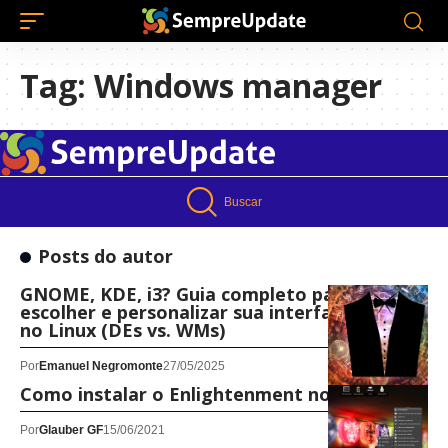
Tag:
Windows manager
Buscar
Posts do autor
GNOME, KDE, i3? Guia completo para
escolher e personalizar sua interface gráfica
no Linux (DEs vs. WMs)
Por
Emanuel Negromonte
27/05/2025
Como instalar o Enlightenment no Linux
Por
Glauber GF
15/06/2021