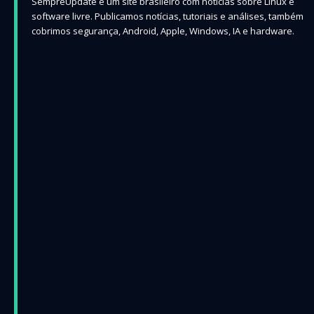
SempreUpdate é um site brasileiro com notícias sobre Linux e
software livre. Publicamos notícias, tutoriais e análises, também
cobrimos segurança, Android, Apple, Windows, IA e hardware.