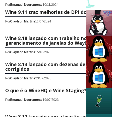
Por
Emanuel Negromonte
10/11/2024
Wine 9.11 traz melhorias de DPI do monitor
Por
Claylson Martins
11/07/2024
Wine 8.18 lançado com trabalho no
gerenciamento de janelas do Wayland
Por
Claylson Martins
15/10/2023
Wine 8.13 lançado com dezenas de bugs
corrigidos
Por
Claylson Martins
23/07/2023
O que é o WineHQ e Wine Staging?
Por
Emanuel Negromonte
19/07/2023
Wine 8.12 lançado com ativação adicional de