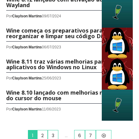
Wayland
Por
Claylson Martins
09/07/2024
Wine começa os preparativos para
reorganizar e limpar seu código Direct3D
Por
Claylson Martins
06/07/2023
Wine 8.11 traz várias melhorias para
aplicativos do Windows no Linux
Por
Claylson Martins
25/06/2023
Wine 8.10 lançado com melhorias no recorte
do cursor do mouse
Por
Claylson Martins
11/06/2023
1
2
3
…
6
7