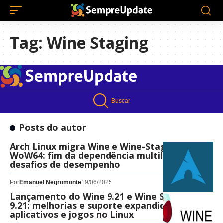
Tag:
Wine Staging
Buscar
Posts do autor
Arch Linux migra Wine e Wine-Staging para
WoW64: fim da dependência multilib e
desafios de desempenho
Por
Emanuel Negromonte
19/06/2025
Lançamento do Wine 9.21 e Wine Staging
9.21: melhorias e suporte expandido para
aplicativos e jogos no Linux