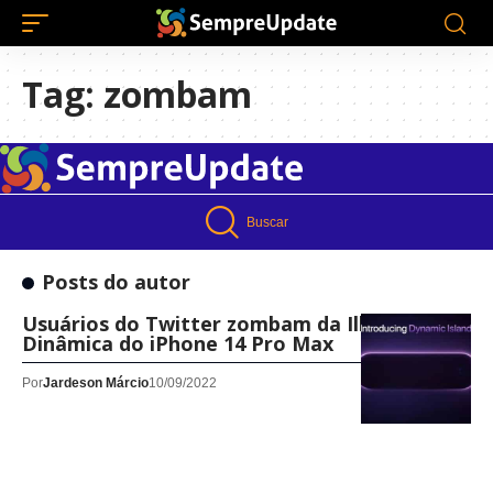
Tag:
zombam
Buscar
Posts do autor
Usuários do Twitter zombam da Ilha
Dinâmica do iPhone 14 Pro Max
Por
Jardeson Márcio
10/09/2022