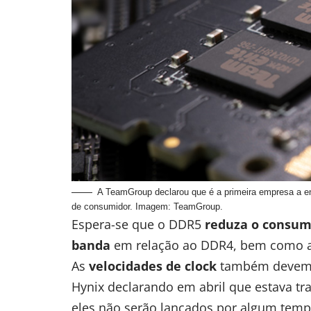
A TeamGroup declarou que é a primeira empresa a 
de consumidor. Imagem: TeamGroup.
Espera-se que o DDR5
reduza o consum
banda
em relação ao DDR4, bem como alg
As
velocidades de clock
também devem t
Hynix declarando em abril que estava 
eles não serão lançados por algum temp