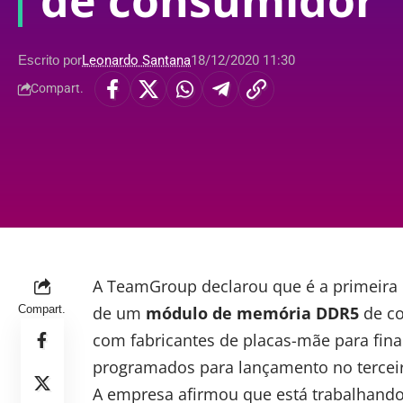
de consumidor
Escrito por
Leonardo Santana
18/12/2020 11:30
Compart.
A TeamGroup
declarou
que é a primeira
Compart.
de um
módulo de memória DDR5
de co
com fabricantes de placas-mãe para fina
programados para lançamento no terceir
A empresa afirmou que está trabalhando