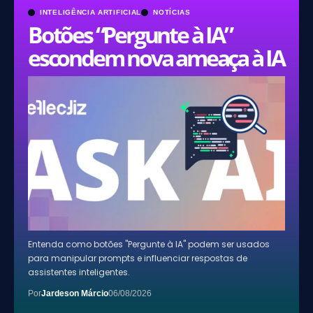
INTELIGÊNCIA ARTIFICIAL
NOTÍCIAS
Botões “Pergunte à IA”
escondem nova ameaça à IA
Entenda como botões "Pergunte à IA" podem ser usados
para manipular prompts e influenciar respostas de
assistentes inteligentes.
Por
Jardeson Márcio
06/08/2026