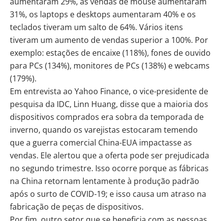
aumentaram 29%, as vendas de mouse aumentaram
31%, os laptops e desktops aumentaram 40% e os
teclados tiveram um salto de 64%. Vários itens
tiveram um aumento de vendas superior a 100%. Por
exemplo: estações de encaixe (118%), fones de ouvido
para PCs (134%), monitores de PCs (138%) e webcams
(179%).
Em entrevista ao
Yahoo Finance
, o vice-presidente de
pesquisa da IDC, Linn Huang, disse que a maioria dos
dispositivos comprados era sobra da temporada de
inverno, quando os varejistas estocaram temendo
que a guerra comercial China-EUA impactasse as
vendas. Ele alertou que a oferta pode ser prejudicada
no segundo trimestre. Isso ocorre porque as fábricas
na China retornam lentamente à produção padrão
após o surto de COVID-19; e isso causa um atraso na
fabricação de peças de dispositivos.
Por fim, outro setor que se beneficia com as pessoas