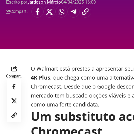
Escrito por
Jardeson Márcio
04/04/2025 16:00
Compart.
O
Walmart
está prestes a apresentar seu
Compart.
4K Plus
, que chega como uma alternativ
Chromecast. Desde que o Google descont
mercado tem buscado opções viáveis e a
como uma forte candidata.
Um substituto ac
Chromecast