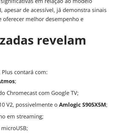
significativas em relação ao modelo
3, apesar de acessível, já demonstra sinais
ve oferecer melhor desempenho e
azadas revelam
Plus contará com:
Atmos
;
 do Chromecast com Google TV;
0 V2, possivelmente o
Amlogic S905X5M
;
o em streaming;
o microUSB;