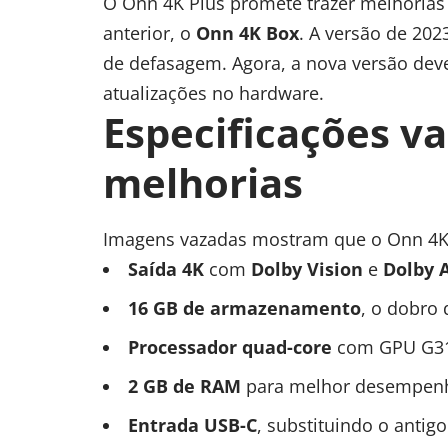
O Onn 4K Plus promete trazer melhorias 
anterior, o
Onn 4K Box
. A versão de 202
de defasagem. Agora, a nova versão de
atualizações no hardware.
Especificações v
melhorias
Imagens vazadas mostram que o Onn 4K 
Saída 4K
com
Dolby Vision
e
Dolby 
16 GB de armazenamento
, o dobro
Processador quad-core
com
GPU
G31
2 GB de RAM
para melhor desempenh
Entrada USB-C
, substituindo o antig