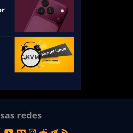
or
sas redes