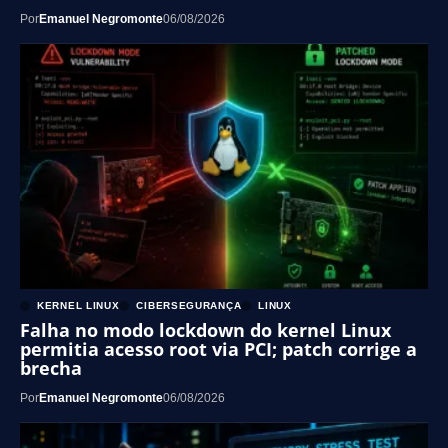
Por
Emanuel Negromonte
06/08/2026
KERNEL LINUX
CIBERSEGURANÇA
LINUX
Falha no modo lockdown do kernel Linux
permitia acesso root via PCI; patch corrige a
brecha
Por
Emanuel Negromonte
06/08/2026