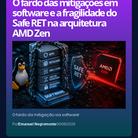
O fardo das mitigações em
software e a fragilidade do
Safe RET na arquitetura
AMD Zen
O fardo da mitigação via software!
Por
Emanuel Negromonte
06/08/2026