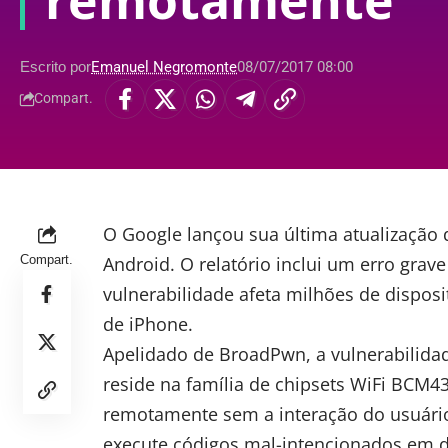
remotamente
Escrito por
Emanuel Negromonte
08/07/2017 08:00
Compart.
O Google lançou sua última atualização 
Compart.
Android. O relatório inclui um erro grav
vulnerabilidade afeta milhões de dispo
de iPhone.
Apelidado de BroadPwn, a vulnerabilidad
reside na família de chipsets WiFi BCM
remotamente sem a interação do usuári
execute códigos mal-intencionados em di