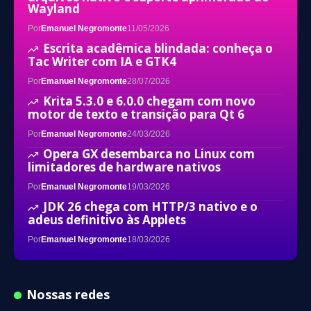
Wayland
Por
Emanuel Negromonte
11/05/2026
Escrita acadêmica blindada: conheça o
Tac Writer com IA e GTK4
Por
Emanuel Negromonte
28/07/2026
Krita 5.3.0 e 6.0.0 chegam com novo
motor de texto e transição para Qt 6
Por
Emanuel Negromonte
24/03/2026
Opera GX desembarca no Linux com
limitadores de hardware nativos
Por
Emanuel Negromonte
19/03/2026
JDK 26 chega com HTTP/3 nativo e o
adeus definitivo às Applets
Por
Emanuel Negromonte
18/03/2026
Nossas redes