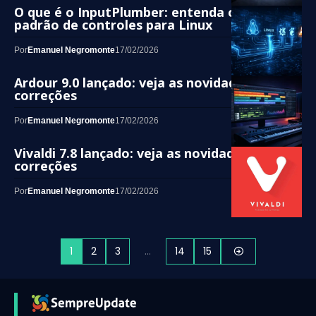
O que é o InputPlumber: entenda o novo
padrão de controles para Linux
Por
Emanuel Negromonte
17/02/2026
Ardour 9.0 lançado: veja as novidades e
correções
Por
Emanuel Negromonte
17/02/2026
Vivaldi 7.8 lançado: veja as novidades e
correções
Por
Emanuel Negromonte
17/02/2026
1
2
3
…
14
15