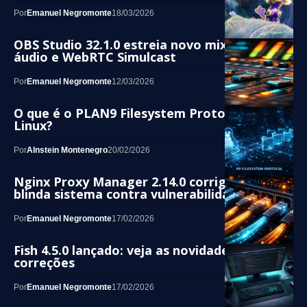
Por
Emanuel Negromonte
18/03/2026
OBS Studio 32.1.0 estreia novo mixer de
áudio e WebRTC Simulcast
Por
Emanuel Negromonte
12/03/2026
O que é o PLAN9 Filesystem Protocol do
Linux?
Por
AInstein Montenegro
20/02/2026
Nginx Proxy Manager 2.14.0 corrige 2FA e
blinda sistema contra vulnerabilidades
Por
Emanuel Negromonte
17/02/2026
Fish 4.5.0 lançado: veja as novidades e
correções
Por
Emanuel Negromonte
17/02/2026