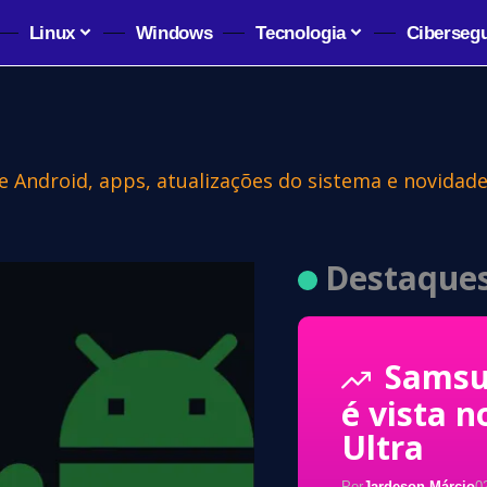
Linux
Windows
Tecnologia
Ciberseg
bre Android, apps, atualizações do sistema e novidad
Destaque
Samsu
é vista n
Ultra
Por
Jardeson Márcio
0