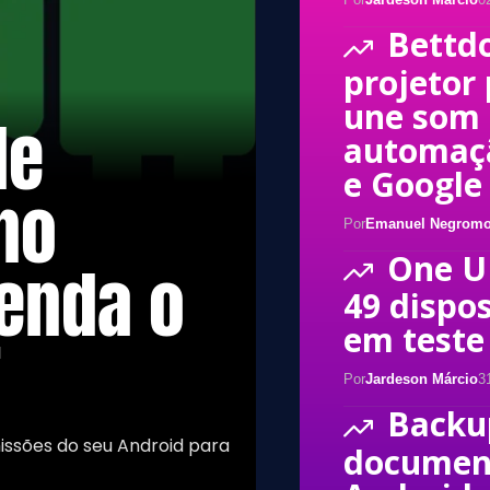
Bettd
projetor 
une som 
de
automaçã
e Google
no
Por
Emanuel Negromo
One UI
tenda o
49 dispos
em teste
F
Por
Jardeson Márcio
3
Backu
ssões do seu Android para
documen