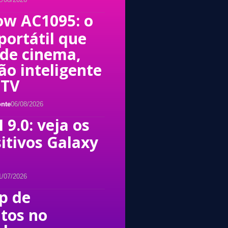
ow AC1095: o
portátil que
de cinema,
o inteligente
 TV
nte
06/08/2026
 9.0: veja os
itivos Galaxy
1/07/2026
p de
tos no