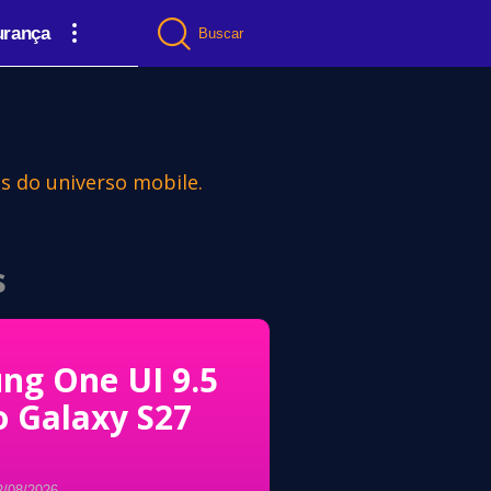
urança
Buscar
es do universo mobile.
s
ng One UI 9.5
o Galaxy S27
2/08/2026