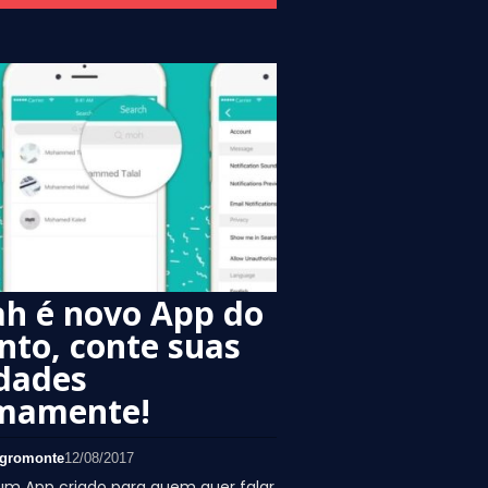
ah é novo App do
to, conte suas
dades
mamente!
gromonte
12/08/2017
um App criado para quem quer falar