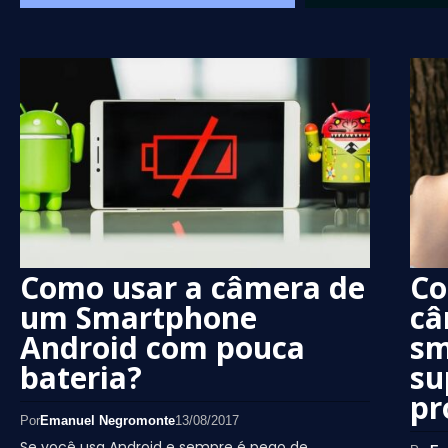
Como usar a câmera de
Co
um Smartphone
câ
Android com pouca
sm
bateria?
su
pr
Por
Emanuel Negromonte
13/08/2017
Se você usa Android e sempre é pego de