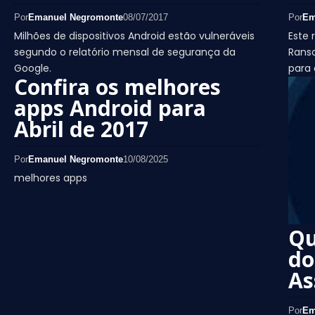
Por
Emanuel Negromonte
08/07/2017
Por
Em
Milhões de dispositivos Android estão vulneráveis
Este 
segundo o relatório mensal de segurança da
Rans
Google.
para
Confira os melhores
apps Android para
Abril de 2017
Por
Emanuel Negromonte
10/08/2025
melhores apps
Qu
do
As
Por
Em