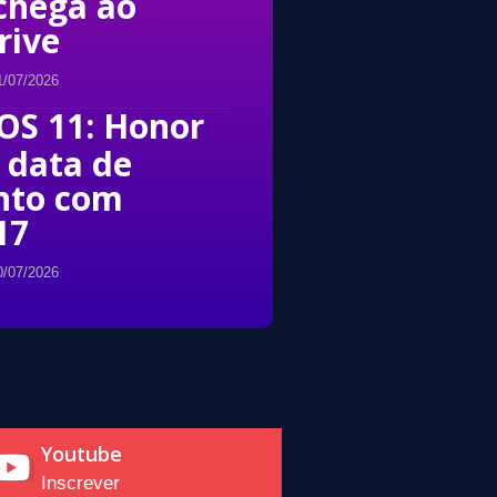
chega ao
rive
1/07/2026
OS 11: Honor
 data de
nto com
17
0/07/2026
Youtube
Inscrever