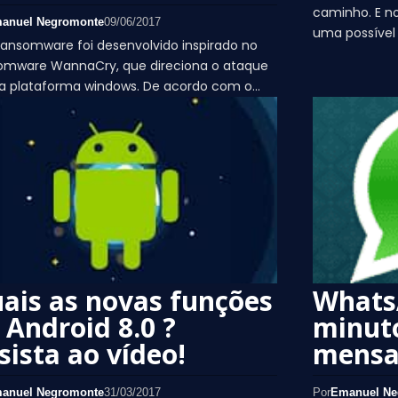
caminho. E no
anuel Negromonte
09/06/2017
uma possível
ransomware foi desenvolvido inspirado no
omware WannaCry, que direciona o ataque
 a plataforma windows. De acordo com o…
ais as novas funções
Whats
 Android 8.0 ?
minuto
sista ao vídeo!
mensa
anuel Negromonte
31/03/2017
Por
Emanuel Ne