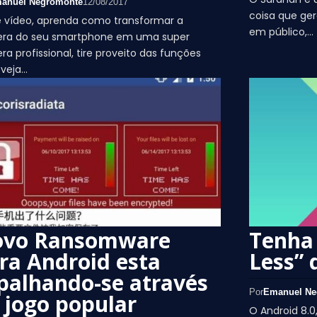
anuel Negromonte
12/08/2017
coisa que ge
e vídeo, aprenda como transformar a
em público,…
ra do seu smartphone em uma super
a profissional, tire proveito das funções
 veja…
vo Ransomware
Tenha
ra Android esta
Less” 
palhando-se através
Por
Emanuel Ne
 jogo popular
O Android 8.0