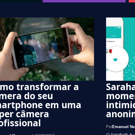
mo transformar a
Sarah
mera do seu
momen
artphone em uma
intimi
per câmera
anoni
ofissional
Por
Emanuel Ne
O Sarahah é 