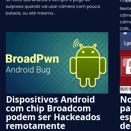
Por
Em
surpresa quando vai usar câmera com pouca
Nest
bateria, ou até mesmo…
câme
câmer
DSRL,
Dispositivos Android
No
com chip Broadcom
pa
podem ser Hackeados
es
remotamente
de