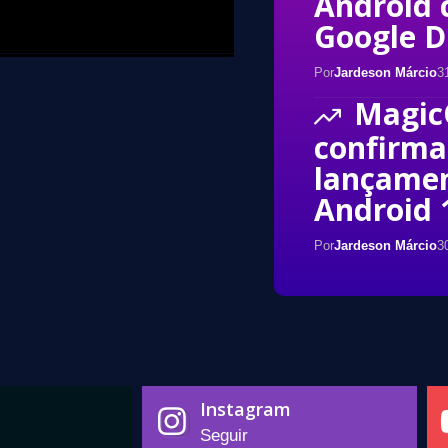
Android 
Google D
Por
Jardeson Márcio
3
Magic
confirma
lançame
Android 
Por
Jardeson Márcio
3
Instagram
Seguir