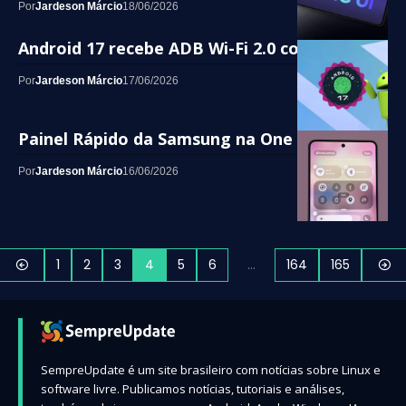
Por
Jardeson Márcio
18/06/2026
Android 17 recebe ADB Wi-Fi 2.0 com Rust
Por
Jardeson Márcio
17/06/2026
Painel Rápido da Samsung na One UI 8.5
Por
Jardeson Márcio
16/06/2026
1
2
3
4
5
6
…
164
165
SempreUpdate é um site brasileiro com notícias sobre Linux e
software livre. Publicamos notícias, tutoriais e análises,