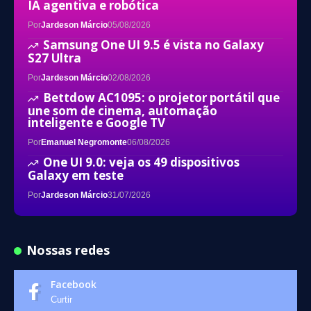
IA agentiva e robótica
Por
Jardeson Márcio
05/08/2026
Samsung One UI 9.5 é vista no Galaxy
S27 Ultra
Por
Jardeson Márcio
02/08/2026
Bettdow AC1095: o projetor portátil que
une som de cinema, automação
inteligente e Google TV
Por
Emanuel Negromonte
06/08/2026
One UI 9.0: veja os 49 dispositivos
Galaxy em teste
Por
Jardeson Márcio
31/07/2026
Nossas redes
Facebook
Curtir