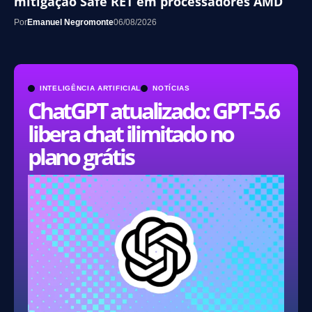
mitigação Safe RET em processadores AMD
Por
Emanuel Negromonte
06/08/2026
INTELIGÊNCIA ARTIFICIAL
NOTÍCIAS
ChatGPT atualizado: GPT-5.6
libera chat ilimitado no
plano grátis