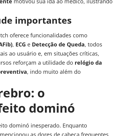
tente
motivou sua ida ao médico, ilustrando
úde importantes
atch oferece funcionalidades como
AFib)
,
ECG
e
Detecção de Queda
, todos
is ao usuário e, em situações críticas,
ursos reforçam a utilidade do
relógio da
preventiva
, indo muito além do
rebro: o
feito dominó
feito dominó inesperado. Enquanto
a mencionou as dores de cabeça frequentes,