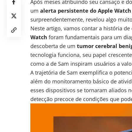
Após meses atribuindo seu cansaço e dor
um
alerta persistente do
Apple Watch
surpreendentemente, revelou algo muit
Neste artigo, vamos contar a história d
Watch
foram fundamentais para um diag
descoberta de um
tumor cerebral beni
tecnologia funciona, seu papel crescent
como a de Sam inspiram usuários a valor
A trajetória de Sam exemplifica o potenc
além do monitoramento básico de ativida
esses dispositivos se tornaram aliados 
detecção precoce de condições que pod