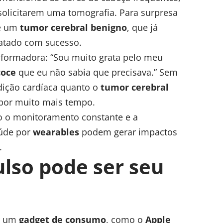
 solicitarem uma tomografia. Para surpresa
de um
tumor cerebral benigno
, que já
tratado com sucesso.
sformadora: “Sou muito grata pelo meu
coce
que eu não sabia que precisava.” Sem
ndição cardíaca quanto o
tumor cerebral
por muito mais tempo.
o o monitoramento constante e a
aúde por
wearables
podem gerar impactos
.
ulso pode ser seu
e um
gadget de consumo
, como o
Apple