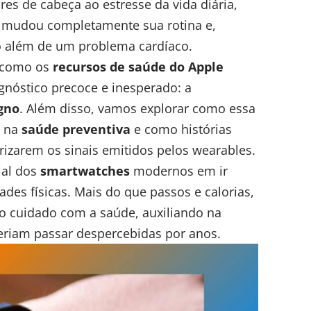
es de cabeça ao estresse da vida diária,
mudou completamente sua rotina e,
o além de um problema cardíaco.
e como os
recursos de saúde do Apple
nóstico precoce e inesperado: a
gno
. Além disso, vamos explorar como essa
e na
saúde preventiva
e como histórias
izarem os sinais emitidos pelos wearables.
ial dos
smartwatches
modernos em ir
des físicas. Mais do que passos e calorias,
no cuidado com a saúde, auxiliando na
eriam passar despercebidas por anos.