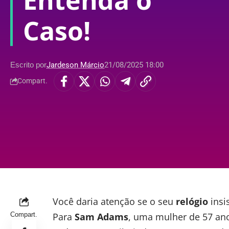
Entenda o
Caso!
Escrito por
Jardeson Márcio
21/08/2025 18:00
Compart.
Você daria atenção se o seu
relógio
insi
Compart.
Para
Sam Adams
, uma mulher de 57 ano