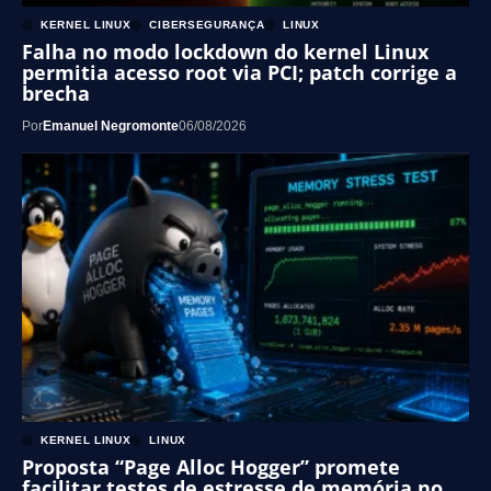
KERNEL LINUX
CIBERSEGURANÇA
LINUX
Falha no modo lockdown do kernel Linux
permitia acesso root via PCI; patch corrige a
brecha
Por
Emanuel Negromonte
06/08/2026
KERNEL LINUX
LINUX
Proposta “Page Alloc Hogger” promete
facilitar testes de estresse de memória no