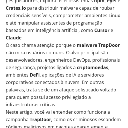
pesquisadores, explora os ecossistemas
npm
,
PyPI
e
Crates.io
para distribuir malware capaz de roubar
credenciais sensíveis, comprometer ambientes Linux
e até manipular assistentes de programação
baseados em
inteligência artificial
, como
Cursor
e
Claude
.
O caso chama atenção porque o
malware TrapDoor
não mira usuários comuns. O alvo principal são
desenvolvedores, engenheiros DevOps, profissionais
de segurança, projetos ligados a
criptomoedas
,
ambientes
DeFi
, aplicações de IA e servidores
corporativos conectados à nuvem. Em outras
palavras, trata-se de um ataque sofisticado voltado
para quem possui acesso privilegiado a
infraestruturas críticas.
Neste artigo, você vai entender como funciona a
campanha
TrapDoor
, como os criminosos escondem
códigos maliciosos em pacotes aparentemente