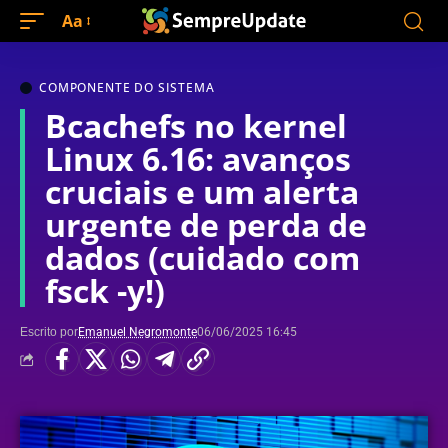
Aa
COMPONENTE DO SISTEMA
Bcachefs no kernel
Linux 6.16: avanços
cruciais e um alerta
urgente de perda de
dados (cuidado com
fsck -y!)
Escrito por
Emanuel Negromonte
06/06/2025 16:45