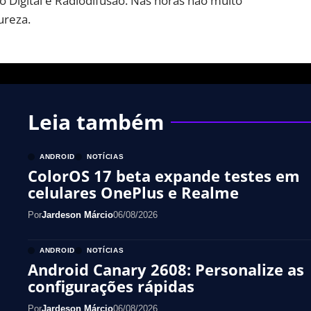
 Digital e Radiodifusão. Nas horas não muito
ureza.
Leia também
ANDROID
NOTÍCIAS
ColorOS 17 beta expande testes em
celulares OnePlus e Realme
Por
Jardeson Márcio
06/08/2026
ANDROID
NOTÍCIAS
Android Canary 2608: Personalize as
configurações rápidas
Por
Jardeson Márcio
06/08/2026