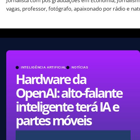
Jornalista com pós graduações em Economia, Jornalismo
vagas, professor, fotógrafo, apaixonado por rádio e nat
INTELIGÊNCIA ARTIFICIAL
NOTÍCIAS
Hardware da
OpenAI: alto-falante
inteligente terá IA e
partes móveis