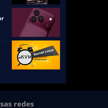
or
sas redes