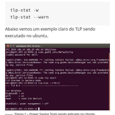
tlp-stat -w
tlp-stat --warn
Abaixo vemos um exemplo claro do TLP sendo
executado no
ubuntu
.
Figura 2 – Power Saving Tools sendo aplicado no Ubuntu.