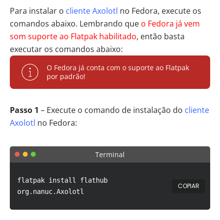
Para instalar o
cliente Axolotl
no Fedora, execute os
comandos abaixo. Lembrando que
o Fedora já vem
som suporte ao Flatpak habilitado
, então basta
executar os comandos abaixo:
O Fedora já conta com o suporte ao Flatpak
por padrão!
Passo 1
– Execute o comando de instalação do
cliente
Axolotl
no Fedora:
Terminal
flatpak install flathub
COPIAR
org.nanuc.Axolotl