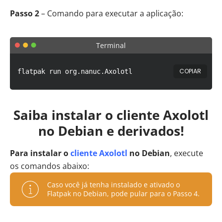
Passo 2
– Comando para executar a aplicação:
Terminal
COPIAR
flatpak run org.nanuc.Axolotl
Saiba instalar o cliente Axolotl
no Debian e derivados!
Para instalar o
cliente Axolotl
no Debian
, execute
os comandos abaixo:
Caso você já tenha instalado e ativado o
Flatpak no Debian, pode pular para o Passo 4.