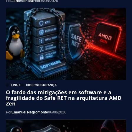
Por
Jardeson Márcio
06/08/2026
LINUX
CIBERSEGURANÇA
O fardo das mitigações em software e a
fragilidade do Safe RET na arquitetura AMD
Zen
Por
Emanuel Negromonte
06/08/2026