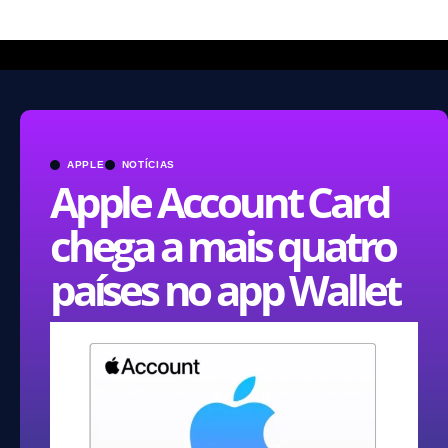
APPLE
NOTÍCIAS
Apple Account Card
chega a mais quatro
países no app Wallet