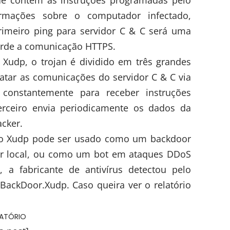
de contém as instruções programadas pelo
ormações sobre o computador infectado,
rimeiro ping para servidor C & C será uma
tarde a comunicação HTTPS.
Xudp, o trojan é dividido em três grandes
ratar as comunicações do servidor C & C via
onstantemente para receber instruções
erceiro envia periodicamente os dados da
acker.
e o Xudp pode ser usado como um backdoor
r local, ou como um bot em ataques DDoS
a fabricante de antivírus detectou pelo
.BackDoor.Xudp. Caso queira ver o relatório
LATÓRIO