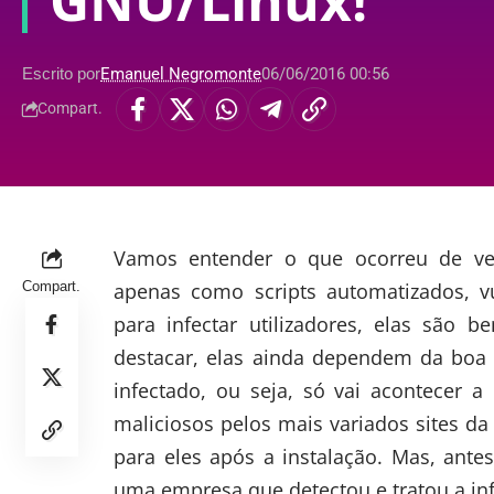
GNU/Linux!
Escrito por
Emanuel Negromonte
06/06/2016 00:56
Compart.
Vamos entender o que ocorreu de ve
Compart.
apenas como scripts automatizados, vu
para infectar utilizadores, elas são 
destacar, elas ainda dependem da boa 
infectado, ou seja, só vai acontecer a
maliciosos pelos mais variados sites da 
para eles após a instalação. Mas, antes
uma empresa que detectou e tratou a in