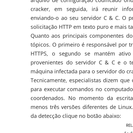
arquivo de configuração codificado on
cracker, em seguida, irá reunir inf
enviando-o ao seu servidor C & C. O p
solicitação HTTP em texto puro e mais 
Quanto aos principais componentes do 
tópicos. O primeiro é responsável por t
HTTPS, o segundo se mantém ativo c
provenientes do servidor C & C e o t
máquina infectada para o servidor do cr
Tecnicamente, especialistas dizem qu
para executar comandos no computado
coordenados. No momento da escrita, 
menos três versões diferentes de Linux
da detecção clique no botão abaixo:
RE