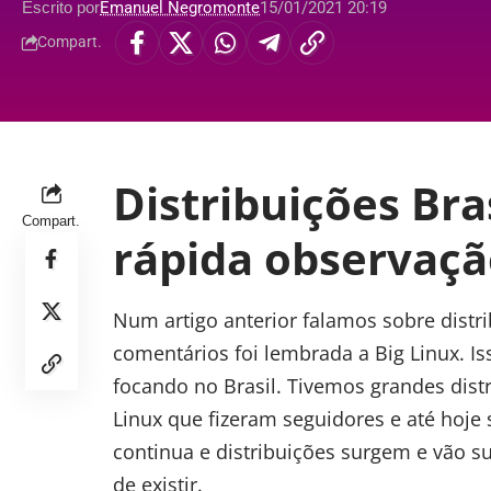
Escrito por
Emanuel Negromonte
15/01/2021 20:19
Compart.
Distribuições Bra
Compart.
rápida observaç
Num
artigo
anterior falamos sobre dist
comentários foi lembrada a Big Linux. 
focando no Brasil. Tivemos grandes dist
Linux que fizeram seguidores e até hoje
continua e distribuições surgem e vão 
de existir.