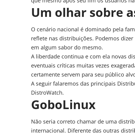
que mesmo após seu fim os usuários não
Um olhar sobre as
O cenário nacional é dominado pela fam
reflete nas distribuições. Podemos dize
em algum sabor do mesmo.
A liberdade continua e com ela novas di
eventuais críticas muitas vezes exagerada
certamente servem para seu público alv
A seguir falaremos das principais Distri
DistroWatch.
GoboLinux
Não seria correto chamar de uma distrib
internacional. Diferente das outras distr