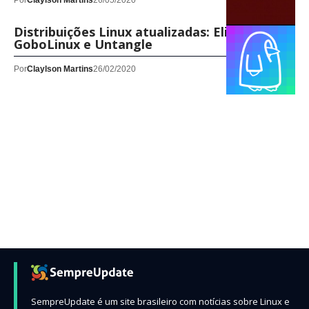
Por
Claylson Martins
26/05/2020
Distribuições Linux atualizadas: Elive,
GoboLinux e Untangle
Por
Claylson Martins
26/02/2020
SempreUpdate é um site brasileiro com notícias sobre Linux e