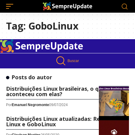
Tag:
GoboLinux
Buscar
Posts do autor
Distribuições Linux brasileiras, o que
aconteceu com elas?
Por
Emanuel Negromonte
09/07/2024
Distribuições Linux atualizadas: Redcore
Linux e GoboLinux