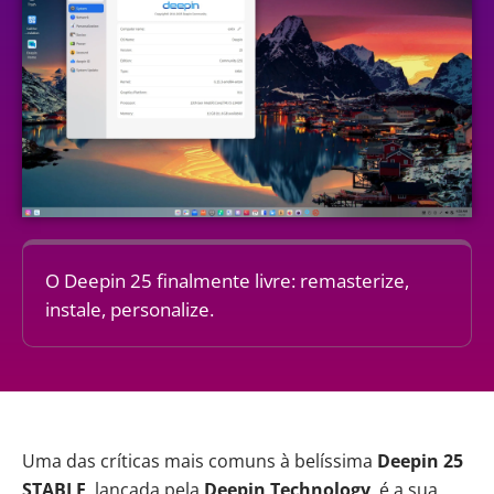
O Deepin 25 finalmente livre: remasterize,
instale, personalize.
Uma das críticas mais comuns à belíssima
Deepin 25
STABLE
, lançada pela
Deepin Technology
, é a sua