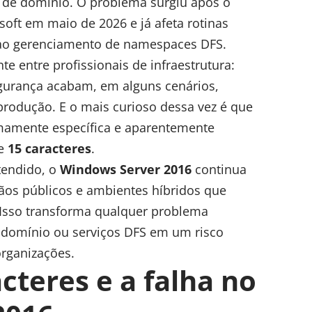
 de domínio. O problema surgiu após o
soft em maio de 2026 e já afeta rotinas
ao gerenciamento de namespaces DFS.
e entre profissionais de infraestrutura:
egurança acabam, em alguns cenários,
rodução. E o mais curioso dessa vez é que
mamente específica e aparentemente
te
15 caracteres
.
tendido, o
Windows Server 2016
continua
os públicos e ambientes híbridos que
Isso transforma qualquer problema
 domínio ou serviços DFS em um risco
organizações.
cteres e a falha no