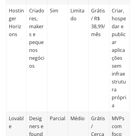
Hostin
Criado
Sim
Limita
Grátis
Criar,
ger
res,
do
/ R$
hospe
Horiz
maker
38,99/
dar e
ons
s e
mês
public
peque
ar
nos
aplica
negóci
ções
os
sem
infrae
strutu
ra
própri
a
Lovabl
Desig
Parcial
Médio
Grátis
MVPs
e
ners e
/
com
found
Cerca
foco