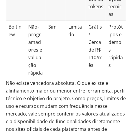
tokens
técnic
as
Bolt.n
Não-
Sim
Limita
Grátis
Protót
ew
progr
do
/
ipos e
amad
Cerca
demo
ores e
de R$
s
valida
110/m
rápida
ção
ês
s
rápida
Não existe vencedora absoluta. O que existe é
alinhamento maior ou menor entre ferramenta, perfil
técnico e objetivo do projeto. Como preços, limites de
uso e recursos mudam com frequência nesse
mercado, vale sempre conferir os valores atualizados
e a disponibilidade de funcionalidades diretamente
nos sites oficiais de cada plataforma antes de