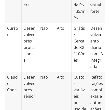
ers
de R$
visual
135/m
forte
ês
Curso
Desen
Não
Alto
Grátis
Desen
r
volved
/
volvim
ores
Cerca
ento
profis
de R$
diário
sionai
110/m
com IA
s
ês
integr
ada
Claud
Desen
Não
Alto
Custo
Refato
e
volved
s
rações
Code
ores
variáv
compl
sênior
eis
exas e
por
autom
uso de
ações