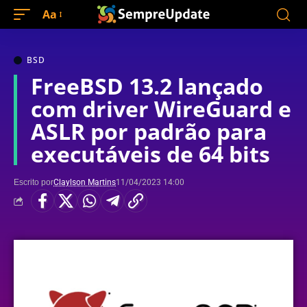
Aa
BSD
FreeBSD 13.2 lançado
com driver WireGuard e
ASLR por padrão para
executáveis de 64 bits
Escrito por
Claylson Martins
11/04/2023 14:00