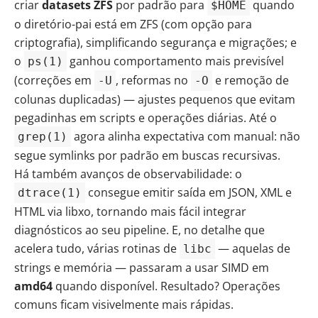
criar
datasets ZFS
por padrão para
quando
$HOME
o diretório-pai está em ZFS (com opção para
criptografia), simplificando segurança e migrações; e
o
ganhou comportamento mais previsível
ps(1)
(correções em
, reformas no
e remoção de
-U
-O
colunas duplicadas) — ajustes pequenos que evitam
pegadinhas em scripts e operações diárias. Até o
agora alinha expectativa com manual: não
grep(1)
segue symlinks por padrão em buscas recursivas.
Há também avanços de observabilidade: o
consegue emitir saída em JSON, XML e
dtrace(1)
HTML via libxo, tornando mais fácil integrar
diagnósticos ao seu pipeline. E, no detalhe que
acelera tudo, várias rotinas de
— aquelas de
libc
strings e memória — passaram a usar SIMD em
amd64
quando disponível. Resultado? Operações
comuns ficam visivelmente mais rápidas.