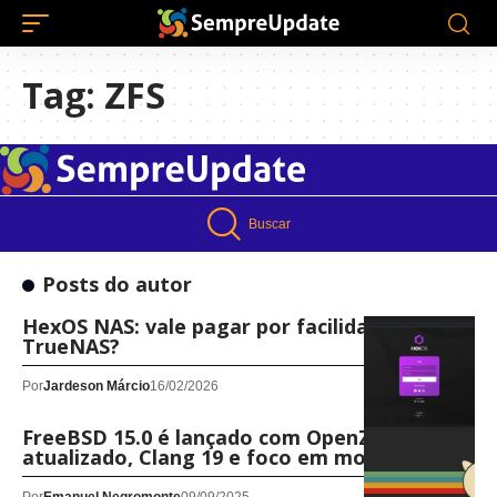
Tag:
ZFS
Buscar
Posts do autor
HexOS NAS: vale pagar por facilidade sobre o
TrueNAS?
Por
Jardeson Márcio
16/02/2026
FreeBSD 15.0 é lançado com OpenZFS
atualizado, Clang 19 e foco em modernização