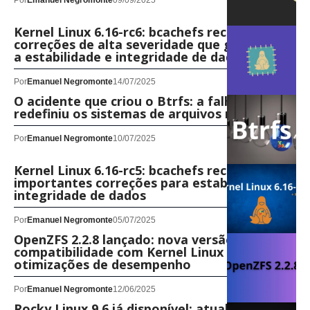
Por
Emanuel Negromonte
09/09/2025
Kernel Linux 6.16-rc6: bcachefs recebe
correções de alta severidade que garantem
a estabilidade e integridade de dados
Por
Emanuel Negromonte
14/07/2025
O acidente que criou o Btrfs: a falha que
redefiniu os sistemas de arquivos no Linux
Por
Emanuel Negromonte
10/07/2025
Kernel Linux 6.16-rc5: bcachefs recebe
importantes correções para estabilidade e
integridade de dados
Por
Emanuel Negromonte
05/07/2025
OpenZFS 2.2.8 lançado: nova versão traz
compatibilidade com Kernel Linux 6.15 e
otimizações de desempenho
Por
Emanuel Negromonte
12/06/2025
Rocky Linux 9.6 já disponível: atualizações