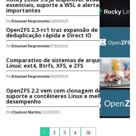
essenciais, suporte a WSL e alertas
importantes
Por
Emanuel Negromonte
10/06/2025
OpenZFS 2.3-rc1 traz expansão de RAIDZ,
deduplicação rápida e Direct IO
Por
Emanuel Negromonte
07/10/2024
Comparativo de sistemas de arquivos no
Linux: ext4, Btrfs, XFS, e ZFS
Por
Emanuel Negromonte
08/09/2024
OpenZFS 2.2 vem com clonagem de blocos,
suporte a contêineres Linux e melhor
desempenho
Por
Claylson Martins
13/10/2023
1
2
3
4