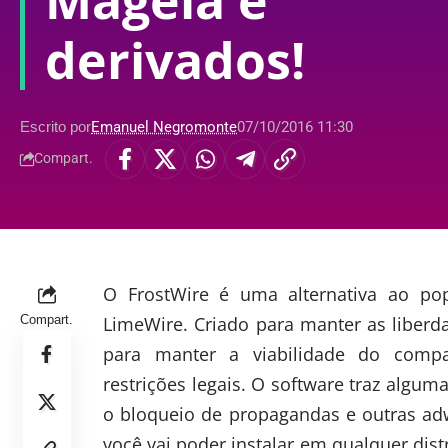
Mageia e
derivados!
Escrito por
Emanuel Negromonte
07/10/2016 11:30
Compart.
O FrostWire é uma alternativa ao pop
Compart.
LimeWire. Criado para manter as liberd
para manter a viabilidade do compa
restrições legais. O software traz alg
o bloqueio de propagandas e outras adw
você vai poder instalar em qualquer dist