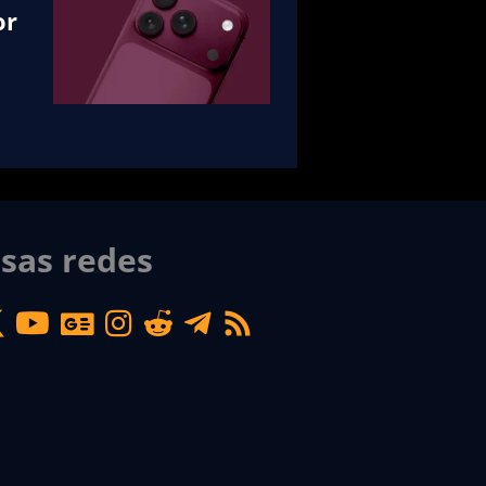
or
sas redes