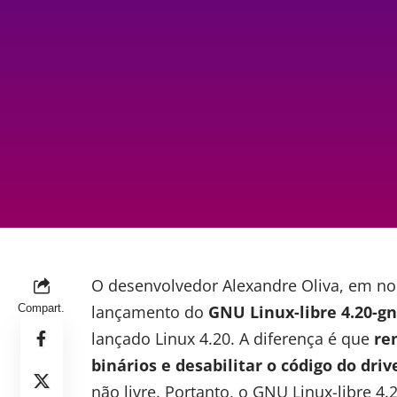
O desenvolvedor Alexandre Oliva, em 
Compart.
lançamento do
GNU Linux-libre
4.20-gn
lançado Linux 4.20. A diferença é que
re
binários e desabilitar o código do driv
não livre. Portanto, o GNU Linux-libre 