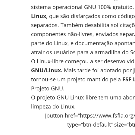
sistema operacional GNU 100% gratuito.
Linux
, que são disfarçados como código
separados. Também desabilita solicitaç
componentes não-livres, enviados sep
parte do Linux, e documentação apontan
atrair os usuários para a armadilha do S
O Linux-libre começou a ser desenvolvido
GNU/Linux.
Mais tarde foi adotado por
J
tornou-se um projeto mantido pela
FSF 
Projeto GNU.
O projeto GNU Linux-libre tem uma ab
limpeza do Linux.
[button href=”https://www.fsfla.org
type=”btn-default” size=”b