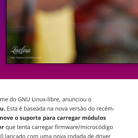
nome do
GNU Linux-libre
, anunciou o
u.
Esta é baseada na nova versão do recém-
move o suporte para carregar módulos
er
que tenta carregar firmware/microcódigo
4.20 lançado com uma nova rodada de driver