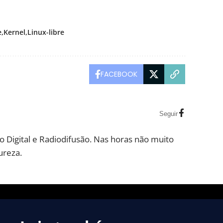
e
Kernel
Linux-libre
FACEBOOK
Seguir
 Digital e Radiodifusão. Nas horas não muito
ureza.