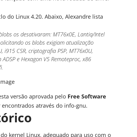
lo do Linux 4.20. Abaixo, Alexandre lista
blobs os desativaram: MT76x0E, Lantiq/Intel
olicitando os blobs exigiam atualização
U
, i915 CSR, criptografia PSP, MT76x0U,
 ADSP e Hexagon V5 Remoteproc, x86
i.
esta versão aprovada pelo
Free Software
 encontrados através do
info-gnu.
tórico
a do kernel Linux, adequado para uso com o