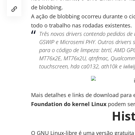
de blobbing.
A ação de blobbing ocorreu durante o cic
todo o trabalho nas rodadas existentes.
Três novos drivers contendo pedidos de 
GSWIP e Microsemi PHY. Outros drivers s
para o código de limpeza: btrtl,
AMD
GP
MT76x2E, MT76x2U, qtnfmac, Qualcomm
touchscreen, hda ca0132, ath10k e iwlwif
Mais detalhes e links de download para 
Foundation do kernel Linux
podem ser
His
O GNU Linux-libre é uma versão gratuit