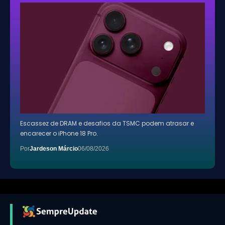
Escassez de DRAM e desafios da TSMC podem atrasar e
encarecer o iPhone 18 Pro.
Por
Jardeson Márcio
06/08/2026