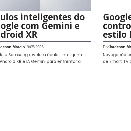
ulos inteligentes do
Googl
ogle com Gemini e
contro
droid XR
estilo
rdeson Márcio
19/05/2026
Por
Jardeson Má
e e Samsung revelam óculos inteligentes
Navegação es
ndroid XR e IA Gemini para enfrentar a
de Smart TV 
.