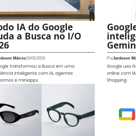
do IA do Google
Google
da a Busca no I/O
inteli
26
Gemini
rdeson Márcio
20/05/2026
Por
Jardeson Má
ogle transformou a Busca em uma
Google usa G
iência inteligente com IA, agentes
online com IA
nomos e miniapps.
Shopping