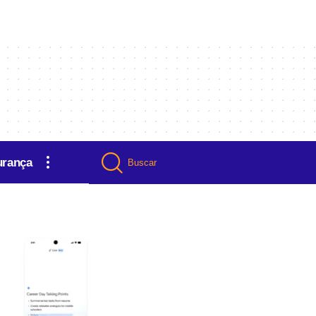
urança
Buscar