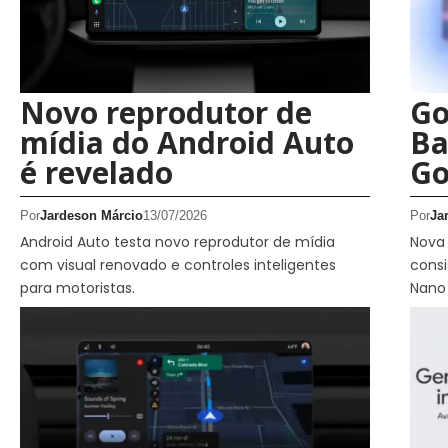
Novo reprodutor de
Go
mídia do Android Auto
Ba
é revelado
Go
Por
Jardeson Márcio
13/07/2026
Por
Ja
Android Auto testa novo reprodutor de mídia
Nova 
com visual renovado e controles inteligentes
consi
para motoristas.
Nano