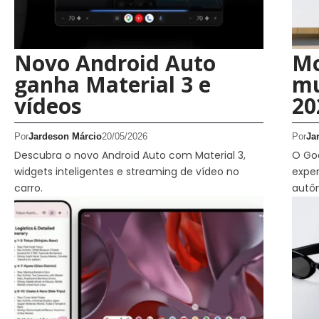
Novo Android Auto
Mo
ganha Material 3 e
mu
vídeos
20
Por
Jardeson Márcio
20/05/2026
Por
Ja
Descubra o novo Android Auto com Material 3,
O Go
widgets inteligentes e streaming de vídeo no
exper
carro.
autô