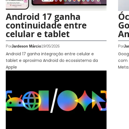
Android 17 ganha
Óc
continuidade entre
Go
celular e tablet
An
Por
Jardeson Márcio
19/05/2026
Por
Ja
Android 17 ganha integração entre celular e
Googl
tablet e aproxima Android do ecossistema da
com A
Apple
Meta