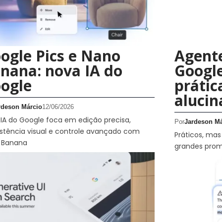
ogle Pics e Nano
Agente
nana: nova IA do
Google
ogle
prátic
alucin
rdeson Márcio
12/06/2026
IA do Google foca em edição precisa,
Por
Jardeson Má
stência visual e controle avançado com
Práticos, mas
 Banana
grandes prom