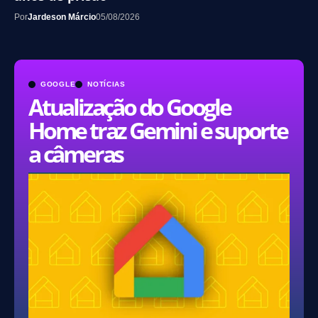
Por
Jardeson Márcio
05/08/2026
GOOGLE
NOTÍCIAS
Atualização do Google
Home traz Gemini e suporte
a câmeras