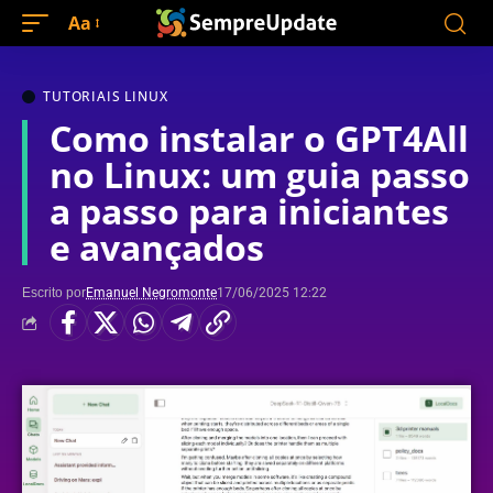
Aa
TUTORIAIS LINUX
Como instalar o GPT4All
no Linux: um guia passo
a passo para iniciantes
e avançados
Escrito por
Emanuel Negromonte
17/06/2025 12:22