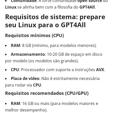
Comunidade
: A forte comunidade
open source
do
Linux
se alinha bem com a filosofia do
GPT4All
.
Requisitos de sistema: prepare
seu Linux para o GPT4All
Requisitos mínimos
(CPU)
RAM
: 8 GB (mínimo, para modelos menores).
Armazenamento
: 10-20 GB de espaço em disco
por modelo (os modelos são grandes).
CPU
: Processador com suporte a instruções
AVX
.
Placa de vídeo
: Não é estritamente necessária
para rodar via
CPU
.
Requisitos recomendados
(CPU/GPU)
RAM
: 16 GB ou mais (para modelos maiores e
melhor desempenho).