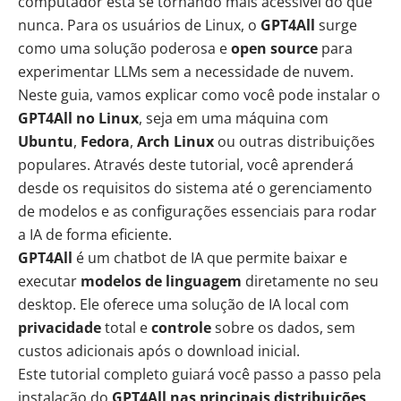
computador está se tornando mais acessível do que
nunca. Para os usuários de Linux, o
GPT4All
surge
como uma solução poderosa e
open source
para
experimentar LLMs sem a necessidade de nuvem.
Neste guia, vamos explicar como você pode instalar o
GPT4All no Linux
, seja em uma máquina com
Ubuntu
,
Fedora
,
Arch Linux
ou outras distribuições
populares. Através deste tutorial, você aprenderá
desde os requisitos do sistema até o gerenciamento
de modelos e as configurações essenciais para rodar
a IA de forma eficiente.
GPT4All
é um chatbot de IA que permite baixar e
executar
modelos de linguagem
diretamente no seu
desktop. Ele oferece uma solução de IA local com
privacidade
total e
controle
sobre os dados, sem
custos adicionais após o download inicial.
Este tutorial completo guiará você passo a passo pela
instalação do
GPT4All nas principais
distribuições