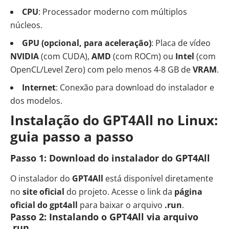
CPU
: Processador moderno com múltiplos
núcleos.
GPU
(opcional, para aceleração)
: Placa de vídeo
NVIDIA
(com CUDA),
AMD
(com ROCm) ou
Intel
(com
OpenCL/Level Zero) com pelo menos 4-8 GB de
VRAM
.
Internet
: Conexão para download do instalador e
dos modelos.
Instalação do GPT4All no Linux:
guia passo a passo
Passo 1: Download do instalador do GPT4All
O instalador do
GPT4All
está disponível diretamente
no
site oficial
do projeto. Acesse o link da
página
oficial do gpt4all
para baixar o arquivo
.run
.
Passo 2: Instalando o GPT4All via arquivo
.run