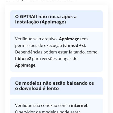
O GPT4All não inicia após a
instalação (AppImage)
Verifique se o arquivo
.AppImage
tem
permissões de execução (
chmod +x
).
Dependências podem estar faltando, como
libfuse2
para versões antigas de
AppImage
.
Os modelos não estão baixando ou
o download é lento
Verifique sua conexão com a
internet
.
O servidor de modelos pode estar