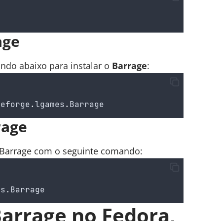
age
ando abaixo para instalar o
Barrage
:
ceforge
.
lgames
.
Barrage
rage
o Barrage com o seguinte comando:
es
.
Barrage
Barrage no Fedora,