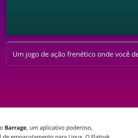
Um jogo de ação frenético onde você de
 o
Barrage
, um aplicativo poderoso,
sal de empacotamento para
Linux
. O Flatpak