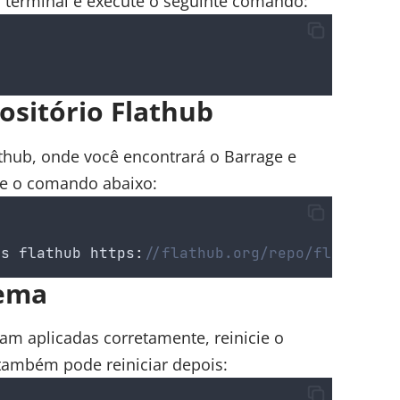
o terminal e execute o seguinte comando:
ositório Flathub
athub, onde você encontrará o Barrage e
ute o comando abaixo:
ts
flathub
 https
:
//flathub.org/repo/flathub.f
tema
am aplicadas corretamente, reinicie o
também pode reiniciar depois: