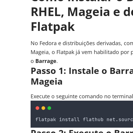
RHEL, Mageia e d
Flatpak
No Fedora e distribuições derivadas, co
Mageia, o Flatpak já vem habilitado por 
o
Barrage
.
Passo 1: Instale o Bar
Mageia
Execute o seguinte comando no terminal
flatpak
install
flathub
net
.
sour
Passo 2: Execute o Bar