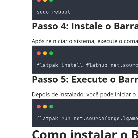
sudo
reboot
Passo 4: Instale o Barr
Após reiniciar o sistema, execute o com
flatpak
install
flathub
net
.
sour
Passo 5: Execute o Bar
Depois de instalado, você pode iniciar 
flatpak
run
net
.
sourceforge
.
lgam
Como instalar o 