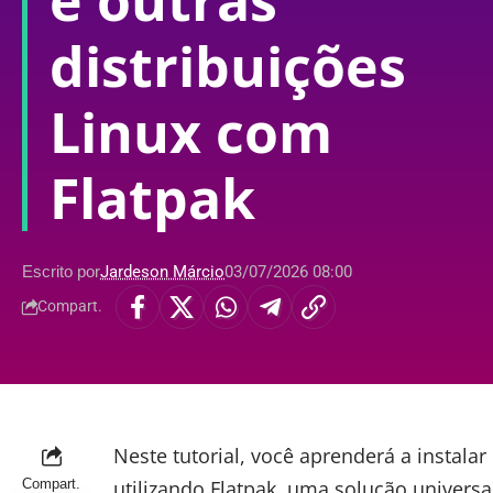
e outras
distribuições
Linux com
Flatpak
Escrito por
Jardeson Márcio
03/07/2026 08:00
Compart.
Neste tutorial, você aprenderá a instalar
Compart.
utilizando Flatpak, uma solução univer