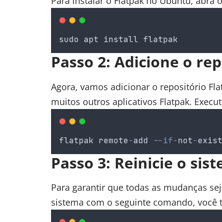
Para instalar o Flatpak no Ubuntu, abra 
sudo
apt
install
flatpak
Passo 2: Adicione o rep
Agora, vamos adicionar o repositório Fl
muitos outros aplicativos Flatpak. Exec
flatpak
remote
-
add
--if-
not
-
exis
Passo 3: Reinicie o sis
Para garantir que todas as mudanças sej
sistema com o seguinte comando, você 