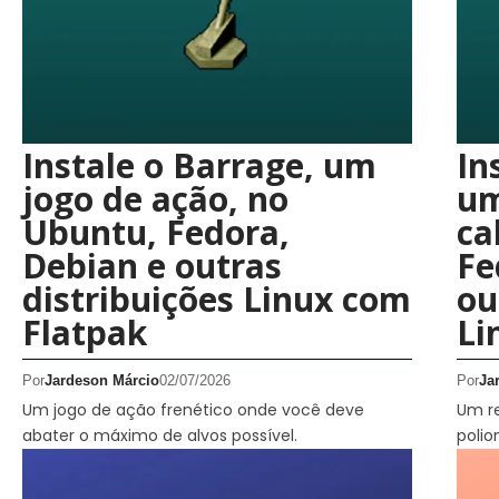
Instale o Barrage, um
In
jogo de ação, no
um
Ubuntu, Fedora,
ca
Debian e outras
Fe
distribuições Linux com
ou
Flatpak
Li
Por
Jardeson Márcio
02/07/2026
Por
Ja
Um jogo de ação frenético onde você deve
Um r
abater o máximo de alvos possível.
poli