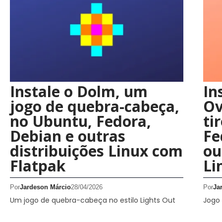
Instale o Dolm, um
In
jogo de quebra-cabeça,
Ov
no Ubuntu, Fedora,
ti
Debian e outras
Fe
distribuições Linux com
ou
Flatpak
Li
Por
Jardeson Márcio
28/04/2026
Por
Ja
Um jogo de quebra-cabeça no estilo Lights Out
Jogo 