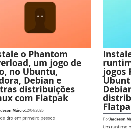
stale o Phantom
Instal
erload, um jogo de
runtim
ro, no Ubuntu,
jogos
dora, Debian e
Ubuntu
tras distribuições
Debian
nux com Flatpak
distri
Flatpa
rdeson Márcio
12/04/2026
de tiro em primeira pessoa
Por
Jardeson Má
Um runtime n