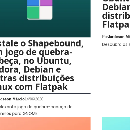
Debian
distri
Flatpa
Por
Jardeson Má
stale o Shapebound,
Descubra os 
 jogo de quebra-
beça, no Ubuntu,
dora, Debian e
tras distribuições
nux com Flatpak
rdeson Márcio
14/06/2026
elaxante jogo de quebra-cabeça de
ominós para GNOME.