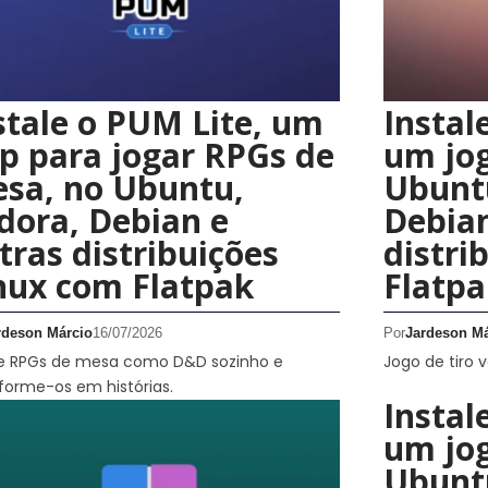
stale o PUM Lite, um
Instal
p para jogar RPGs de
um jog
sa, no Ubuntu,
Ubuntu
dora, Debian e
Debian
tras distribuições
distri
nux com Flatpak
Flatpa
rdeson Márcio
16/07/2026
Por
Jardeson Má
e RPGs de mesa como D&D sozinho e
Jogo de tiro 
forme-os em histórias.
Instal
um jog
Ubuntu