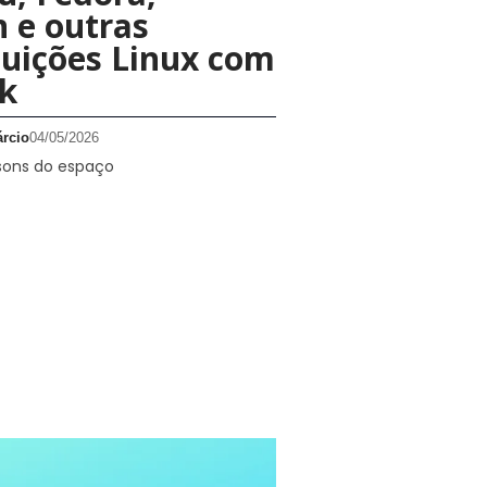
 e outras
buições Linux com
k
rcio
04/05/2026
sons do espaço