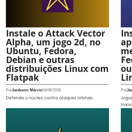
Instale o Attack Vector
In
Alpha, um jogo 2d, no
ap
Ubuntu, Fedora,
me
Debian e outras
Fe
distribuições Linux com
ou
Flatpak
Li
Por
Jardeson Márcio
04/08/2026
Por
Ja
Defenda o núcleo contra ataques orbitais.
Jogu
trans