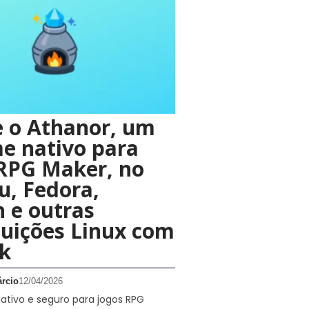
e o Athanor, um
e nativo para
 RPG Maker, no
, Fedora,
 e outras
buições Linux com
k
rcio
12/04/2026
ativo e seguro para jogos RPG