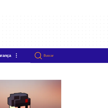
urança
Buscar