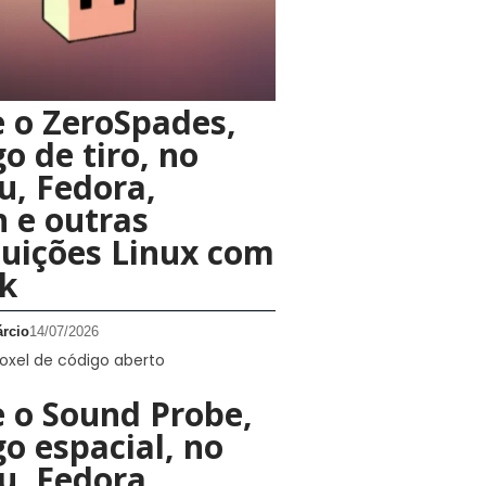
e o ZeroSpades,
o de tiro, no
, Fedora,
 e outras
buições Linux com
k
rcio
14/07/2026
voxel de código aberto
e o Sound Probe,
o espacial, no
, Fedora,